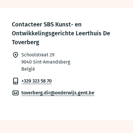
Thema
footer
Contacteer SBS Kunst- en
Ontwikkelingsgerichte Leerthuis De
Toverberg
Schoolstraat 29
9040
Sint-Amandsberg
België
+329 323 58 70
toverberg.dir@onderwijs.gent.be