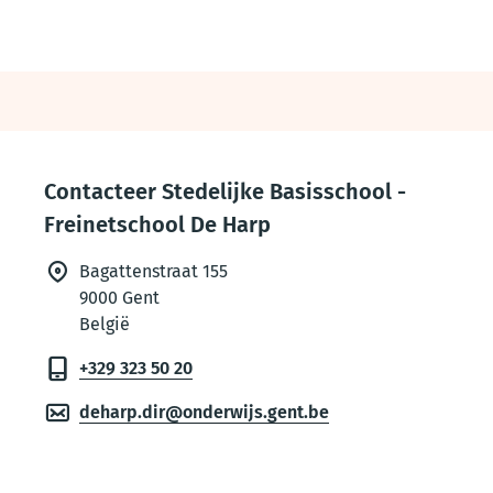
Thema
footer
Contacteer Stedelijke Basisschool -
Freinetschool De Harp
Bagattenstraat 155
9000
Gent
België
+329 323 50 20
deharp.dir@onderwijs.gent.be