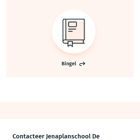
Bingel
Thema
footer
Contacteer Jenaplanschool De