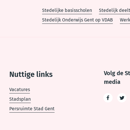
Stedelijke basisscholen
Stedelijk deel
Stedelijk Onderwijs Gent op VDAB
Werk
Voet
Volg de S
Nuttige links
media
Vacatures
Stadsplan
Facebook
Twit
Persruimte Stad Gent