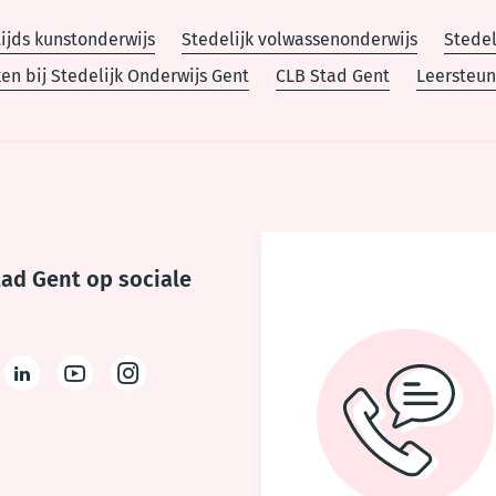
tijds kunstonderwijs
Stedelijk volwassenonderwijs
Stedel
en bij Stedelijk Onderwijs Gent
CLB Stad Gent
Leersteun
tad Gent op sociale
ter
LinkedIn
Youtube
Instagram