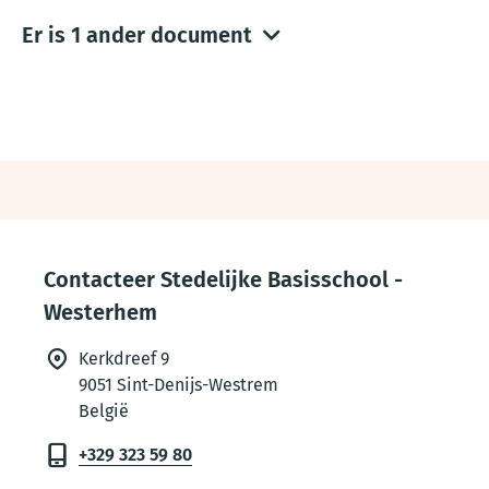
Er is 1 ander document
Thema
footer
Contacteer Stedelijke Basisschool -
Westerhem
Kerkdreef 9
9051
Sint-Denijs-Westrem
België
+329 323 59 80