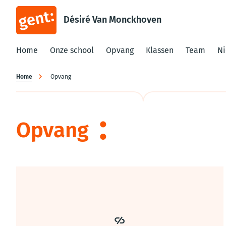
Désiré Van Monckhoven
Home
Onze school
Opvang
Klassen
Team
N
Kruimelpad
Home
Opvang
Opvang