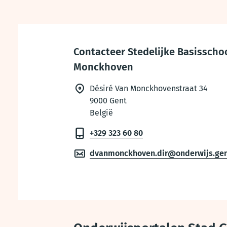
Thema
footer
Contacteer Stedelijke Basisschoo
Monckhoven
Désiré Van Monckhovenstraat 34
9000
Gent
België
+329 323 60 80
dvanmonckhoven.dir@onderwijs.gen