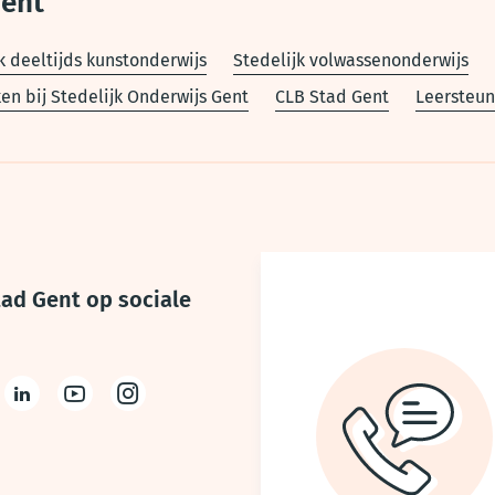
Gent
k deeltijds kunstonderwijs
Stedelijk volwassenonderwijs
en bij Stedelijk Onderwijs Gent
CLB Stad Gent
Leersteun
tad Gent op sociale
ter
LinkedIn
Youtube
Instagram