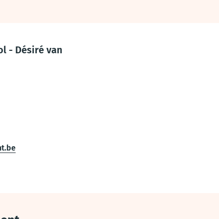
l - Désiré van
t.be