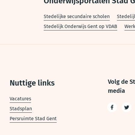
Onderwijsportalen Stad 
Stedelijke secundaire scholen
Stedelij
Stedelijk Onderwijs Gent op VDAB
Werk
Voet
Volg de S
Nuttige links
media
Vacatures
Stadsplan
Facebook
Twit
Persruimte Stad Gent